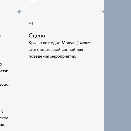
#4
о
Сцена
Крыша коттеджа Модуль_1 может
стать настоящей сценой для
поведения мероприятия.
а
ости
:
есах;
 с
ское
ал.