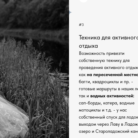
#3
Техника для активног
отдыха
Возможность привезти
собственную технику для
проведения активного отдых
как
на пересеченной местн
багги, квадроциклы и пр. -
готовые маршруты в наших л
так и
водных активностей:
сап-борды, катера, водные
мотоциклы и т.д. - у нас
собственный спуск для лодок
выходом через Лаву в Ладож
озеро и Староладожский кан