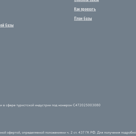
Как проехать
План базы
сей базы
ии в сфере туристской индустрии под номером С472025003080
ой офертой, определяемой положениями ч. 2 ст. 437 ГК РФ. Для получения подробно